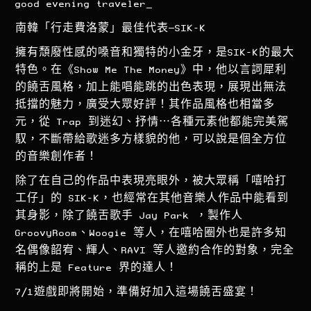
good evening traveler_
南韓「行走費洛蒙」最佳代表—SIK-K
擁有頹廢性感的嗓音和獨特的小金牙，是SIK-K的最大
特色。在《Show Me The Money》中，他以言詞犀利
的饒舌風格，加上能唱能跳的出色表現，展現出無法
抵擋的魅力，廣受大眾好評！其作品風格也相當多
元，從 Trap 到迷幻、抒情⋯各種元素他都能完美駕
馭，不斷帶給歌迷多方樣貌的他，可以說是個全方位
的音樂創作者！
除了在自己的作品中表現亮眼外，被大眾稱「嘻哈打
工仔」的 SIK-K，也經常在其他音樂人作品中能看到
其身影，除了饒舌歌手 Jay Park ，製作人
GroovyRoom、Woogie 等人，在嘻哈圈外也是許多知
名偶像韶宥、輝人、RAVI 等人邀約合作的對象，完全
稱的上是 Feature 界的達人！
7/1遊戲即將開始，準備好加入這場饒舌盛宴！