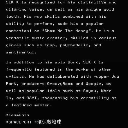
SIK-K is recognized for his distinctive and
alluring voice, as well as his unique gold
tooth. His rap skills combined with his
ability to perform, made him a popular
contestant on “Show Me The Money”. He is a
versatile music creator, skilled in various
genres such as trap, psychedelic, and
sentimental.
In addition to his solo work, SIK-K is
frequently featured in the works of other
artists. He has collaborated with rapper Jay
Park, producers GroovyRoom and Woogie, as
well as popular idols such as Soyou, Whee
In, and RAVI, showcasing his versatility as
a featured master.
#TeamGaia
#SPACEPORT #環保救地球