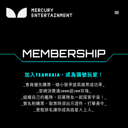
MEMBERSHIP
加入TEAMGAIA，成為頭號玩家！
_會員優先購票，縮小競爭提高搶票成功率_
_官網消費滿3000送300珍珠_
_組織自己的艦隊，招募隊友一起探索宇宙！_
_實名制購票，取票時須出示證件，打擊黃牛_
_里程排名讓你成為追星人上人_