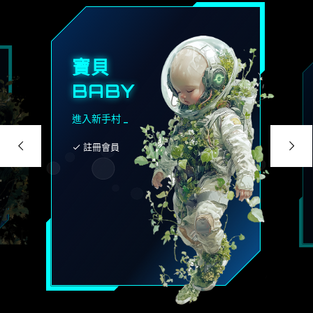
寶貝
BABY
進入新手村 _
註冊會員
check