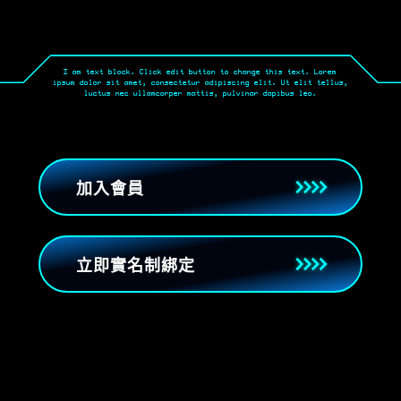
I am text block. Click edit button to change this text. Lorem
ipsum dolor sit amet, consectetur adipiscing elit. Ut elit tellus,
luctus nec ullamcorper mattis, pulvinar dapibus leo.
加入會員
立即實名制綁定