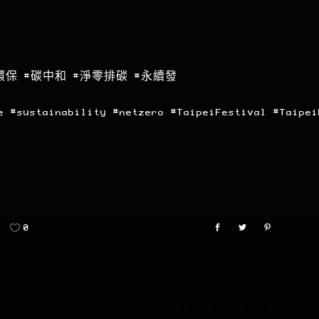
環保
#碳中和
#淨零排碳
#永續發
e
#sustainability
#netzero
#TaipeiFestival
#Taipei
0
NEXT ARTICLE