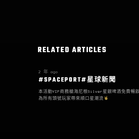
RELATED ARTICLES
2 年 ago
#SPACEPORT#星球新聞
本活動VIP商務艙海尼根Silver星銀啤酒免費暢
為所有頭號玩家帶來順口星潮流