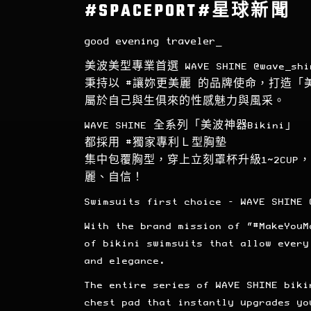
#SPACEPORT#星球新聞
good evening traveler_
美波美型專業首選 WAVE SHINE
@wave_shi
秉持以
#讓妳更美麗
的品牌使命，打造「
屬於自己與生俱來的性感魅力與風采。
WAVE SHINE 全系列「美波神器Bikini」
都採用
#獨家專利Ｌ型胸墊
集中包覆胸型，穿上立刻罩杯升級1~2CU
麗、自信！
Swimsuits first choice – WAVE SHINE
With the brand mission of “
#MakeYouM
of bikini swimsuits that allow every
and elegance.
The entire series of WAVE SHINE biki
chest pad that instantly upgrades yo