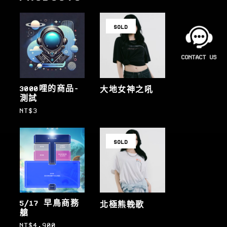
SOLD
3000哩的商品-
大地女神之吼
測試
NT$
3
SOLD
5/17 早鳥商務
北極熊輓歌
艙
NT$
4,900