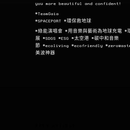
you more beautiful and confident!
#TeamGaia
#SPACEPORT
#環保救地球
#綠能演唱會
#用音樂與藝術為地球充電
#
展
#SDGS
#ESG
#太空港
#碳中和音樂
節
#ecoliving
#ecofriendly
#zerowast
美波神器
PREV ARTICLE