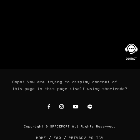
Oops! You are trying to display contnet of
this page in this page itself using shortcode?
Copyright © SPACEPORT All Rights Reserved.
HOME
FAQ
PRIVACY POLICY