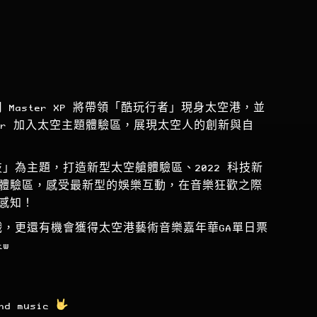
公司 Master XP 將帶領「酷玩行者」現身太空港，並
ler 加入太空主題體驗區，展現太空人的創新與自
空科技」為主題，打造新型太空艙體驗區、2022 科技新
體驗區，感受最新型的娛樂互動，在音樂狂歡之際
感知！
故事遊戲，更還有機會獲得太空港藝術音樂嘉年華GA單日票
tw
and music