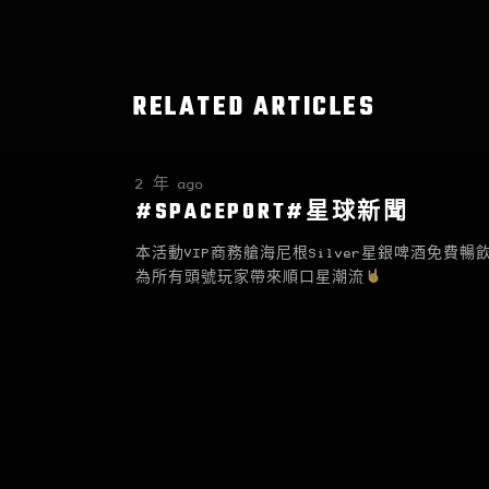
RELATED ARTICLES
2 年 ago
#SPACEPORT#星球新聞
本活動VIP商務艙海尼根Silver星銀啤酒免費暢
為所有頭號玩家帶來順口星潮流