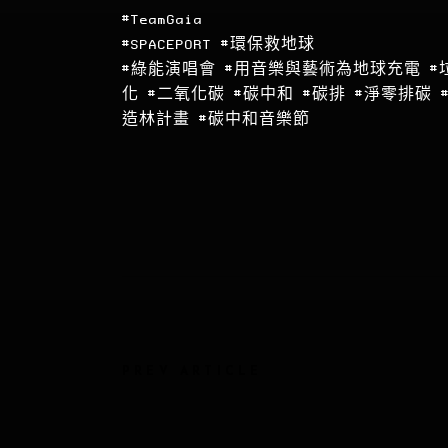
#TeamGaia
#SPACEPORT
#環保救地球
#綠能演唱會
#用音樂與藝術為地球充電
#
化
#二氧化碳
#碳中和
#碳排
#淨零排碳
造林計畫
#碳中和音樂節
PREV ARTICLE