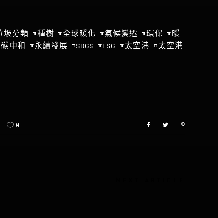
垃圾分類
#種樹
#全球暖化
#氣候變遷
#環保
#暖
#碳中和
#永續發展
#SDGS
#ESG
#太空港
#太空港
0
NEXT ARTICLE