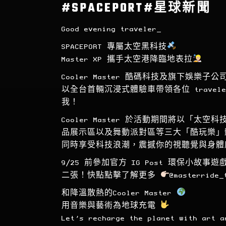
#SPACEPORT#星球新聞
Good evening traveler_
SPACEPORT 專屬太空黑科技
Master XP 攜手太空港降臨地表拉
Cooler Master 酷碼科技及旗下娛樂子
以全台首輛沉浸式體驗車帶領各位 trave
我！
Cooler Master 於活動期間將以「太
品展示區以及舞動派對區等三大「酷玩樂」
同時享受科技浪潮，震撼你的視聽覺與身體
9/25 前參加官方 IG Post 環保小
二張！快點點擊了解更多
@masterride_
和降溫散熱的Cooler Master
用音樂與藝術為地球充電
Let’s recharge the planet with art 